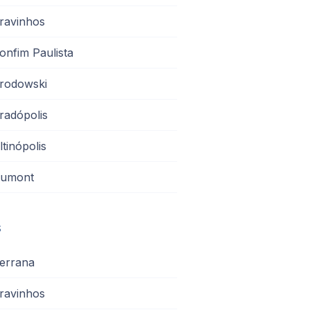
ravinhos
onfim Paulista
rodowski
radópolis
ltinópolis
umont
s
errana
ravinhos