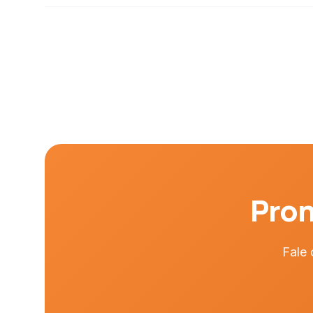
Pron
Fale 