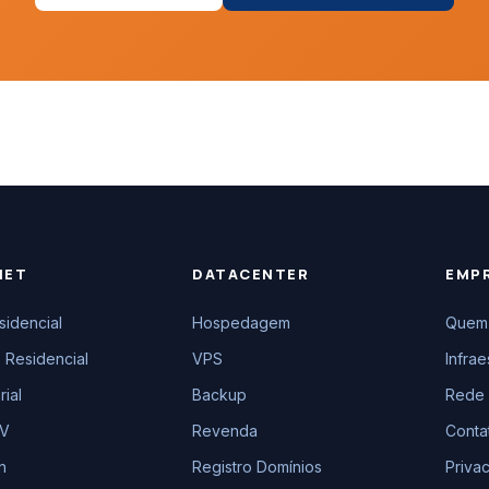
NET
DATACENTER
EMP
sidencial
Hospedagem
Quem
 Residencial
VPS
Infrae
ial
Backup
Rede 
TV
Revenda
Conta
n
Registro Domínios
Priva