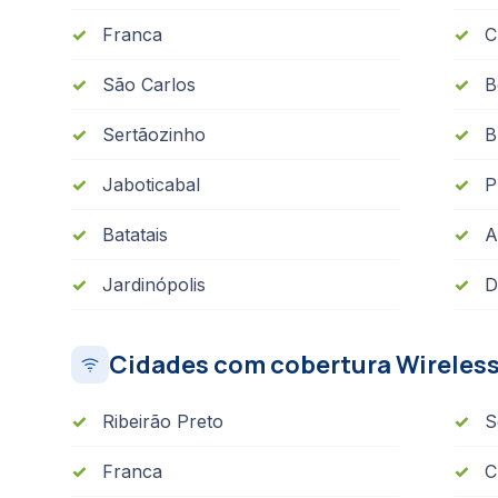
Franca
C
São Carlos
B
Sertãozinho
B
Jaboticabal
P
Batatais
A
Jardinópolis
D
Cidades com cobertura Wireles
Ribeirão Preto
S
Franca
C