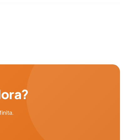
dora?
inita.