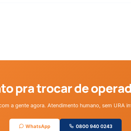
to pra trocar de opera
com a gente agora. Atendimento humano, sem URA inf
WhatsApp
0800 940 0243