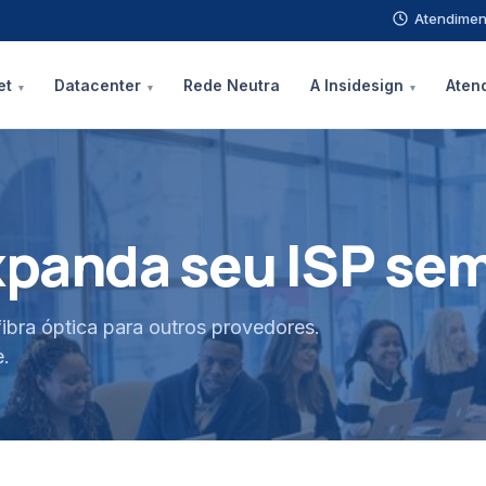
Atendimen
et
Datacenter
Rede Neutra
A Insidesign
Aten
xpanda seu ISP se
fibra óptica para outros provedores.
e.