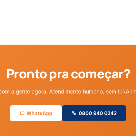
Pronto pra começar?
com a gente agora. Atendimento humano, sem URA inf
WhatsApp
0800 940 0243