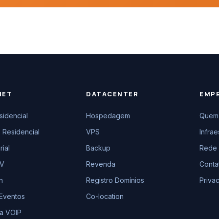
NET
DATACENTER
EMP
sidencial
Hospedagem
Quem
 Residencial
VPS
Infrae
ial
Backup
Rede 
TV
Revenda
Conta
n
Registro Domínios
Priva
 Eventos
Co-location
ia VOIP