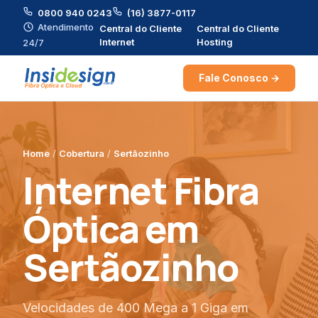
0800 940 0243
(16) 3877-0117
Atendimento
Central do Cliente
Central do Cliente
Internet
Hosting
24/7
Fale Conosco →
Home
/
Cobertura
/
Sertãozinho
Internet Fibra
Óptica em
Sertãozinho
Velocidades de 400 Mega a 1 Giga em