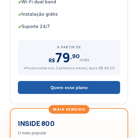
✓
Wi-Fi dual band
✓
Instalação grátis
✓
Suporte 24/7
A PARTIR DE
79
,90
R$
/mês
*Promocional nos 3 primeiros meses, após R$ 99,00
Quero esse plano
INSIDE 800
O mais popular