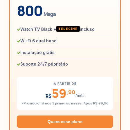
800
Mega
✓
Watch TV Black +
incluso
TELECINE
✓
Wi-Fi 6 dual band
✓
Instalação grátis
✓
Suporte 24/7 prioritário
A PARTIR DE
59
,90
R$
/mês
*Promocional nos 3 primeiros meses. Após R$ 99,90
Quero esse plano