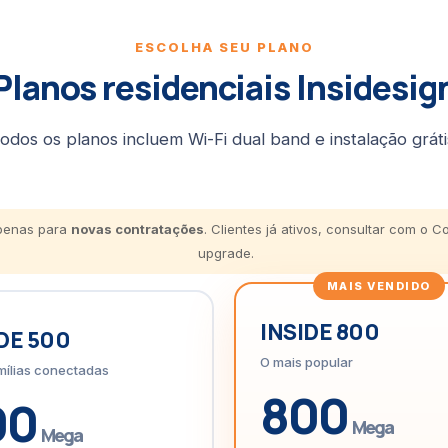
ESCOLHA SEU PLANO
Planos residenciais Insidesig
odos os planos incluem Wi-Fi dual band e instalação gráti
apenas para
novas contratações
. Clientes já ativos, consultar com o 
upgrade.
INSIDE 800
DE 500
O mais popular
mílias conectadas
800
00
Mega
Mega