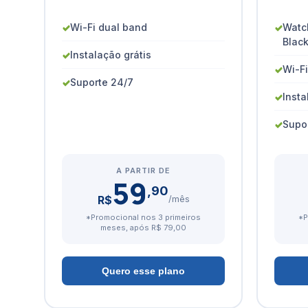
✓
Wi-Fi dual band
✓
Watc
Blac
✓
Instalação grátis
✓
Wi-F
✓
Suporte 24/7
✓
Insta
✓
Supo
A PARTIR DE
59
,90
R$
/mês
*Promocional nos 3 primeiros
*P
meses, após R$ 79,00
Quero esse plano