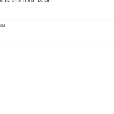
inita e sem terceirização.
cia