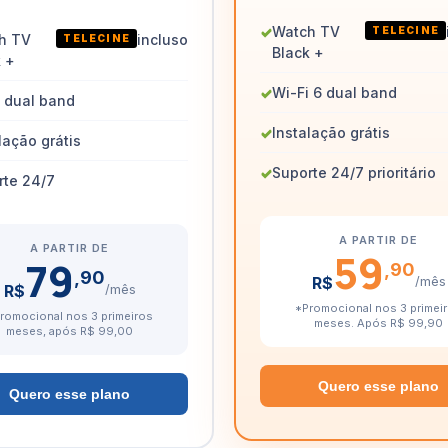
✓
Watch TV
TELECINE
h TV
incluso
TELECINE
Black +
k +
✓
Wi-Fi 6 dual band
i dual band
✓
Instalação grátis
lação grátis
✓
Suporte 24/7 prioritário
rte 24/7
A PARTIR DE
A PARTIR DE
59
79
,90
,90
R$
/mês
R$
/mês
*Promocional nos 3 primei
romocional nos 3 primeiros
meses. Após R$ 99,90
meses, após R$ 99,00
Quero esse plano
Quero esse plano