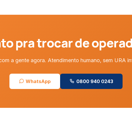
to pra trocar de opera
com a gente agora. Atendimento humano, sem URA inf
WhatsApp
0800 940 0243