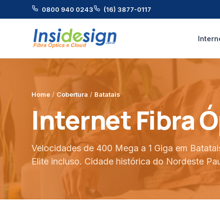
0800 940 0243
(16) 3877-0117
Intern
Home
/
Cobertura
/
Batatais
Internet Fibra 
Velocidades de 400 Mega a 1 Giga em Batatai
Elite incluso. Cidade histórica do Nordeste Pau