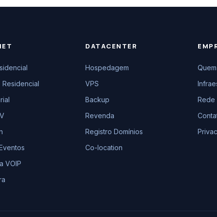
NET
DATACENTER
EMP
sidencial
Hospedagem
Quem
 Residencial
VPS
Infrae
ial
Backup
Rede 
TV
Revenda
Conta
n
Registro Domínios
Priva
 Eventos
Co-location
ia VOIP
ra