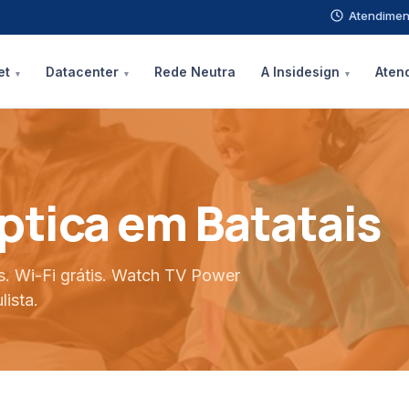
Atendimen
et
Datacenter
Rede Neutra
A Insidesign
Aten
Óptica em Batatais
s. Wi-Fi grátis. Watch TV Power
lista.