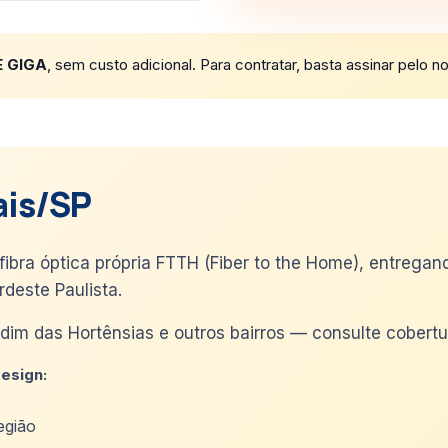
E GIGA
, sem custo adicional. Para contratar, basta assinar pelo 
ais/SP
ibra óptica própria FTTH (Fiber to the Home), entregan
rdeste Paulista.
dim das Hortênsias e outros bairros — consulte cobertu
design:
egião