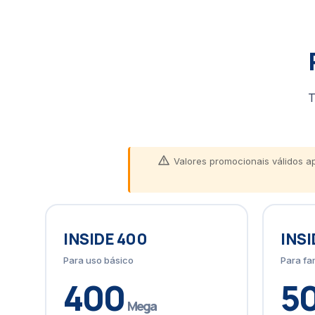
T
Valores promocionais válidos 
INSIDE 400
INSI
Para uso básico
Para fa
400
5
Mega