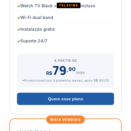
✓
Watch TV Black +
incluso
TELECINE
✓
Wi-Fi dual band
✓
Instalação grátis
✓
Suporte 24/7
A PARTIR DE
79
,90
R$
/mês
*Promocional nos 3 primeiros meses, após R$ 99,00
Quero esse plano