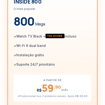
INSIDE 800
O mais popular
800
Mega
✓
Watch TV Black +
incluso
TELECINE
✓
Wi-Fi 6 dual band
✓
Instalação grátis
✓
Suporte 24/7 prioritário
A PARTIR DE
59
,90
R$
/mês
*Promocional nos 3 primeiros meses. Após R$ 99,90