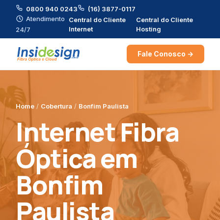
0800 940 0243
(16) 3877-0117
Atendimento
Central do Cliente
Central do Cliente
Internet
Hosting
24/7
Fale Conosco →
Home
/
Cobertura
/
Bonfim Paulista
Internet Fibra
Óptica em
Bonfim
Paulista