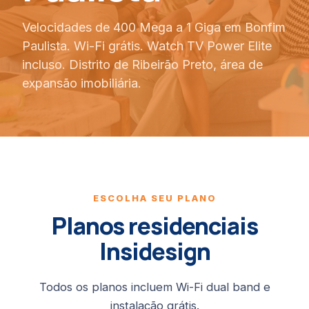
Velocidades de 400 Mega a 1 Giga em Bonfim
Paulista. Wi-Fi grátis. Watch TV Power Elite
incluso. Distrito de Ribeirão Preto, área de
expansão imobiliária.
ESCOLHA SEU PLANO
Planos residenciais
Insidesign
Todos os planos incluem Wi-Fi dual band e
instalação grátis.