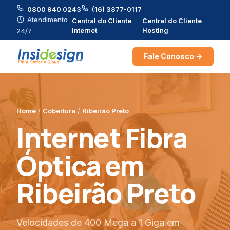
0800 940 0243
(16) 3877-0117
Atendimento
Central do Cliente
Central do Cliente
Internet
Hosting
24/7
Fale Conosco →
Home
/
Cobertura
/
Ribeirão Preto
Internet Fibra
Óptica em
Ribeirão Preto
Velocidades de 400 Mega a 1 Giga em