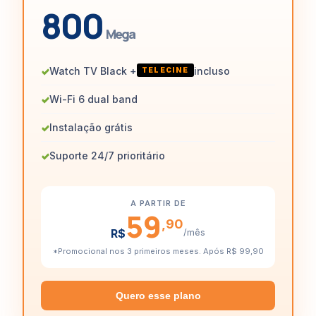
800
Mega
✓
Watch TV Black +
incluso
TELECINE
✓
Wi-Fi 6 dual band
✓
Instalação grátis
✓
Suporte 24/7 prioritário
A PARTIR DE
59
,90
R$
/mês
*Promocional nos 3 primeiros meses. Após R$ 99,90
Quero esse plano