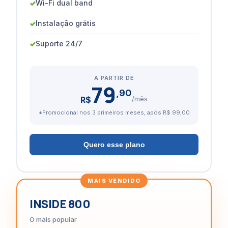
✓
Wi-Fi dual band
✓
Instalação grátis
✓
Suporte 24/7
A PARTIR DE
79
,90
R$
/mês
*Promocional nos 3 primeiros meses, após R$ 99,00
Quero esse plano
INSIDE 800
O mais popular